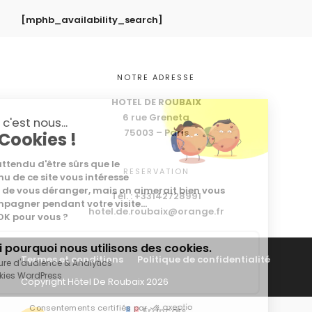
[mphb_availability_search]
NOTRE ADRESSE
HOTEL DE ROUBAIX
6 rue Greneta
lut c'est nous...
75003 – Paris
es Cookies !
 a attendu d'être sûrs que le
RESERVATION
ntenu de ce site vous intéresse
ant de vous déranger, mais on aimerait bien vous
Tél. : +33142728991
compagner pendant votre visite...
hotel.de.roubaix@orange.fr
est OK pour vous ?
oici pourquoi nous utilisons des cookies.
Termes et conditions
Politique de confidentialité
Mesure d'audience & Analytics
Cookies WordPress
Copyright Hôtel De Roubaix 2026
Consentements certifiés par
Français