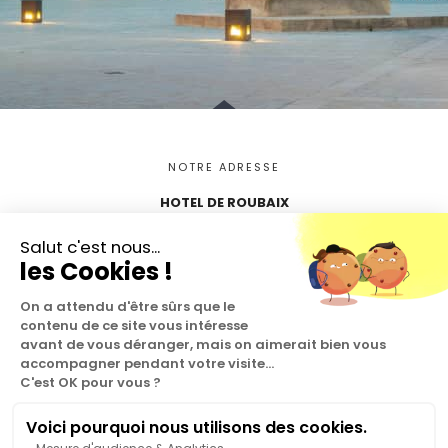
NOTRE ADRESSE
HOTEL DE ROUBAIX
6 rue Greneta
Salut c'est nous...
75003 – Paris
les Cookies !
RESERVATION
On a attendu d'être sûrs que le
contenu de ce site vous intéresse
Tél. : +33142728991
avant de vous déranger, mais on aimerait bien vous
hotel.de.roubaix@orange.fr
accompagner pendant votre visite...
C'est OK pour vous ?
Voici pourquoi nous utilisons des cookies.
Algemene voorwaarden
Privacybeleid